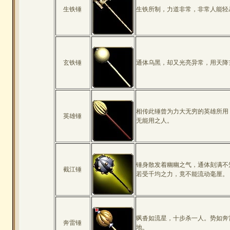
生铁锤
生铁所制，力道非常，非常人能轻
玄铁锤
通体乌黑，却又光亮异常，用天降
相传此锤曾为力大无穷的英雄所用
英雄锤
无能用之人。
锤身散发着幽幽之气，通体刻满不
截江锤
若受千均之力，竟不能流动毫厘。
飒沓如流星，十步杀一人。势如奔
奔雷锤
地。